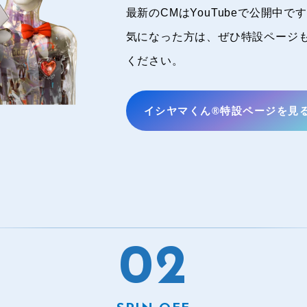
最新のCMはYouTubeで公開中で
会のいろ
気になった方は、ぜひ特設ページ
“すご
ください。
イシヤマくん®特設ページを見
0
2