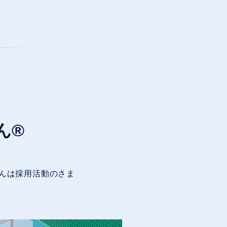
ん®
んは採用活動のさま